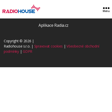
Menu
Ke stažení
Aplikace Radia.cz
Copyright © 2026 |
Radiohouse s.r.o. |
Spravovat cookies
|
Všeobecné obchodní
podmínky
|
GDPR