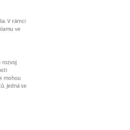
ia. V rámci
klamu ve
 rozvoj
osti
jak mohou
ů. Jedná se