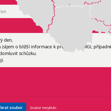
brat soubor
Soubor nevybrán