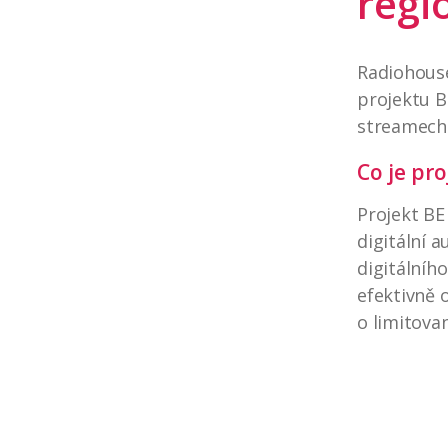
regi
Radiohouse
projektu B
streamech
Co je pro
Projekt BE
digitální a
digitálníh
efektivně 
o limitova