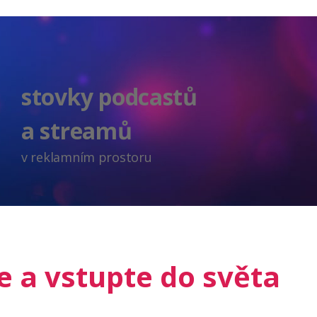
stovky podcastů
a streamů
v reklamním prostoru
te a vstupte do světa