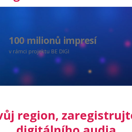
100 milionů impresí
v rámci projektu BE DIGI
ůj region, zaregistruj
digitálního audia