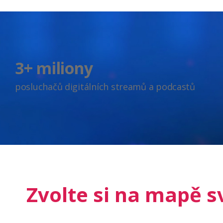
3+ miliony
posluchačů digitálních streamů a podcastů
Zvolte si na mapě sv