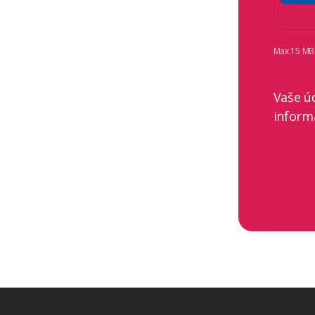
Max 15 MB. 
Vaše ú
inform