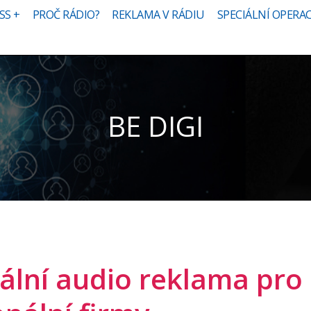
SS +
PROČ RÁDIO?
REKLAMA V RÁDIU
SPECIÁLNÍ OPERA
BE DIGI
tální audio reklama pro