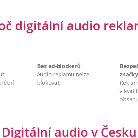
oč digitální audio rekl
Bez ad-blockerů
Bezpeč
ut
Audio reklamu nelze
značky
krétní
blokovat.
Reklam
v kvali
obsahu
Digitální audio v Česku