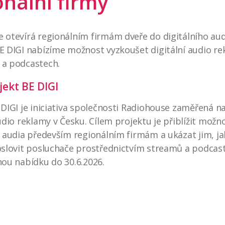
onální firmy
 otevírá regionálním firmám dveře do digitálního aud
E DIGI nabízíme možnost vyzkoušet digitální audio re
 a podcastech.
jekt BE DIGI
 DIGI je iniciativa společnosti Radiohouse zaměřená na
udio reklamy v Česku. Cílem projektu je přiblížit možn
o audia především regionálním firmám a ukázat jim, 
oslovit posluchače prostřednictvím streamů a podcast
nou nabídku do 30.6.2026.