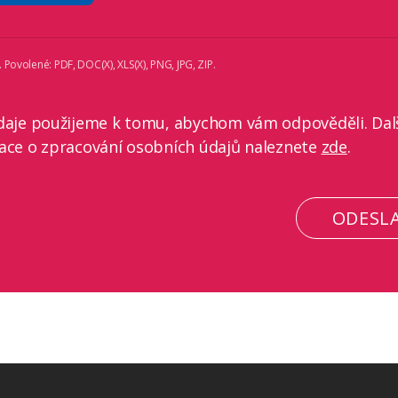
Povolené: PDF, DOC(X), XLS(X), PNG, JPG, ZIP.
daje použijeme k tomu, abychom vám odpověděli. Dal
ace o zpracování osobních údajů naleznete
zde
.