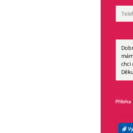
Příloha
Vy