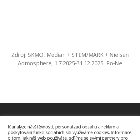
Zdroj: SKMO, Median + STEM/MARK + Nielsen
Admosphere, 1.7.2025-31.12.2025, Po-Ne
Ke stažení
K analýze návštěvnosti, personalizaci obsahu a reklam a
poskytování funkcí sociálních sítí využíváme cookies. Informace
Aplikace Radia.cz
o tom, jak náš web používáte, sdílíme se svými partnery pro