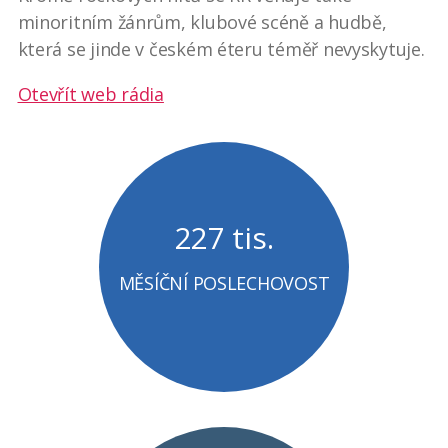
minoritním žánrům, klubové scéně a hudbě,
která se jinde v českém éteru téměř nevyskytuje.
Otevřít web rádia
227 tis.
MĚSÍČNÍ POSLECHOVOST