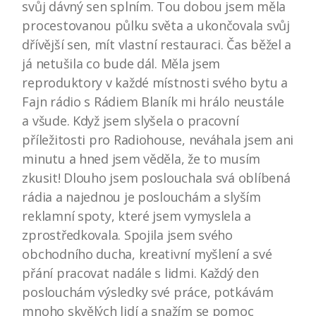
svůj dávný sen splním. Tou dobou jsem měla
procestovanou půlku světa a ukončovala svůj
dřívější sen, mít vlastní restauraci. Čas běžel a
já netušila co bude dál. Měla jsem
reproduktory v každé místnosti svého bytu a
Fajn rádio s Rádiem Blaník mi hrálo neustále
a všude. Když jsem slyšela o pracovní
příležitosti pro Radiohouse, neváhala jsem ani
minutu a hned jsem věděla, že to musím
zkusit! Dlouho jsem poslouchala svá oblíbená
rádia a najednou je poslouchám a slyším
reklamní spoty, které jsem vymyslela a
zprostředkovala. Spojila jsem svého
obchodního ducha, kreativní myšlení a své
přání pracovat nadále s lidmi. Každý den
poslouchám výsledky své práce, potkávám
mnoho skvělých lidí a snažím se pomoc