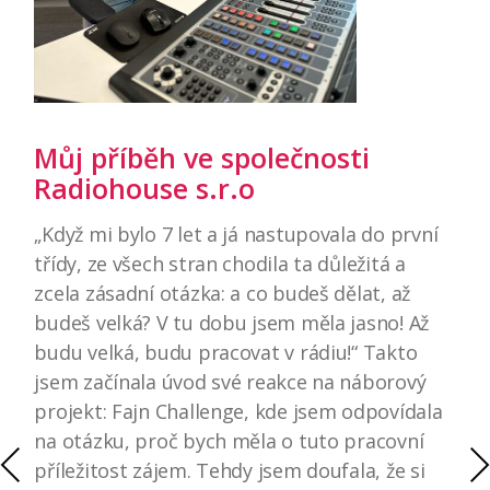
Můj příběh ve společnosti
Radiohouse s.r.o
„Když mi bylo 7 let a já nastupovala do první
třídy, ze všech stran chodila ta důležitá a
zcela zásadní otázka: a co budeš dělat, až
budeš velká? V tu dobu jsem měla jasno! Až
budu velká, budu pracovat v rádiu!“ Takto
jsem začínala úvod své reakce na náborový
projekt: Fajn Challenge, kde jsem odpovídala
na otázku, proč bych měla o tuto pracovní
PREVIOUS
NE
příležitost zájem. Tehdy jsem doufala, že si