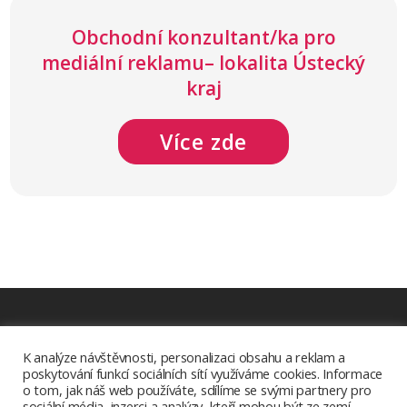
Obchodní konzultant/ka pro
mediální reklamu– lokalita Ústecký
kraj
Více zde
Ke stažení
K analýze návštěvnosti, personalizaci obsahu a reklam a
poskytování funkcí sociálních sítí využíváme cookies. Informace
Aplikace Radia.cz
o tom, jak náš web používáte, sdílíme se svými partnery pro
sociální média, inzerci a analýzy, kteří mohou být ze zemí