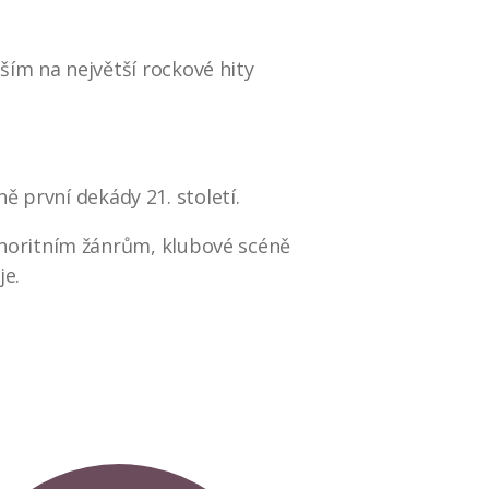
ším na největší rockové hity
sně první dekády 21. století.
inoritním žánrům, klubové scéně
je.