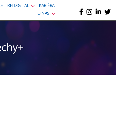
CE
RH DIGITAL
KARIÉRA
O NÁS
echy+