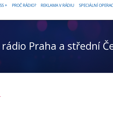
SS +
PROČ RÁDIO?
REKLAMA V RÁDIU
SPECIÁLNÍ OPERA
 rádio Praha a střední Č
+