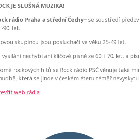
OCK JE SLUŠNÁ MUZIKA!
ck rádio Praha a střední Čechy+
se soustředí předev
.-90. let.
lovou skupinou jsou posluchači ve věku 25-49 let.
 vysílání nechybí ani klíčové písně ze 60. i 70. let, a pí
omě rockových hitů se Rock rádio PSČ věnuje také m
hudbě, která se jinde v českém éteru téměř nevyskytu
evřít web rádia