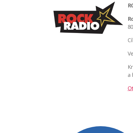
R
Ro
80
Cí
Ve
Kr
a 
Ot