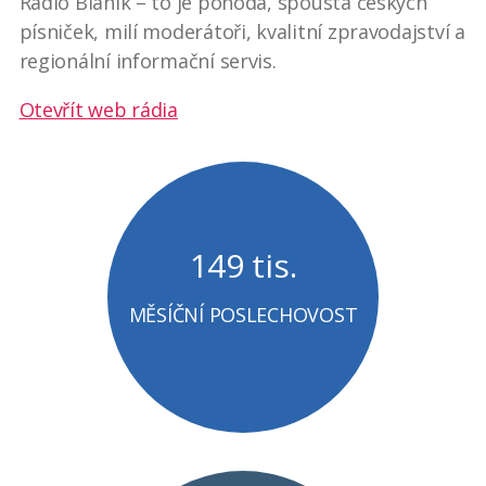
Rádio Blaník – to je pohoda, spousta českých
písniček, milí moderátoři, kvalitní zpravodajství a
regionální informační servis.
Otevřít web rádia
149 tis.
MĚSÍČNÍ POSLECHOVOST