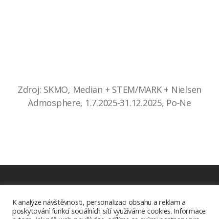
Zdroj: SKMO, Median + STEM/MARK + Nielsen
Admosphere, 1.7.2025-31.12.2025, Po-Ne
Ke stažení
K analýze návštěvnosti, personalizaci obsahu a reklam a
poskytování funkcí sociálních sítí využíváme cookies. Informace
Aplikace Radia.cz