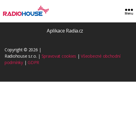
Menu
Ke stažení
Aplikace Radia.cz
Copyright © 2026 |
Radiohouse s.r.o. |
Spravovat cookies
|
Všeobecné obchodní
podmínky
|
GDPR