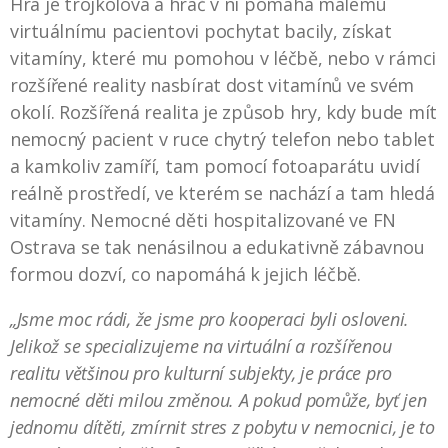
Hra je trojkolová a hráč v ní pomáhá malému
virtuálnímu pacientovi pochytat bacily, získat
vitamíny, které mu pomohou v léčbě, nebo v rámci
rozšířené reality nasbírat dost vitamínů ve svém
okolí. Rozšířená realita je způsob hry, kdy bude mít
nemocný pacient v ruce chytrý telefon nebo tablet
a kamkoliv zamíří, tam pomocí fotoaparátu uvidí
reálně prostředí, ve kterém se nachází a tam hledá
vitamíny. Nemocné děti hospitalizované ve FN
Ostrava se tak nenásilnou a edukativně zábavnou
formou dozví, co napomáhá k jejich léčbě.
„Jsme moc rádi, že jsme pro kooperaci byli osloveni.
Jelikož se specializujeme na virtuální a rozšířenou
realitu většinou pro kulturní subjekty, je práce pro
nemocné děti milou změnou. A pokud pomůže, byť jen
jednomu dítěti, zmírnit stres z pobytu v nemocnici, je to