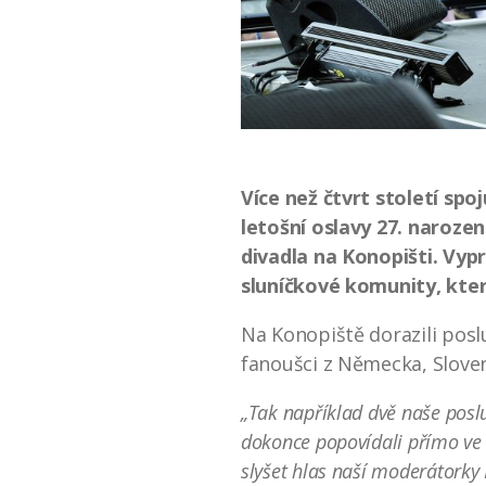
Více než čtvrt století spo
letošní oslavy 27. narozen
divadla na Konopišti. Vyp
sluníčkové komunity, kte
Na Konopiště dorazili poslu
fanoušci z Německa, Sloven
„Tak například dvě naše posl
dokonce popovídali přímo ve 
slyšet hlas naší moderátorky I