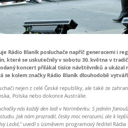
juje Rádio Blaník posluchače napříč generacemi i reg
in, které se uskutečnily v sobotu 30. května v tradi
rodaný koncert přilákal tisíce návštěvníků a ukázal
rá se kolem značky Rádio Blaník dlouhodobě vytváří
chači nejen z celé České republiky, ale také ze zahrani
ska, Polska nebo dokonce Austrálie.
uchačky nás každý den ladí v Norimberku. S jedním fanouš
studiu. Jak nám prozradil, česky moc nerozumí, ale k lepš
vy Lecké,“
uvedl s úsměvem programový ředitel Rádia 