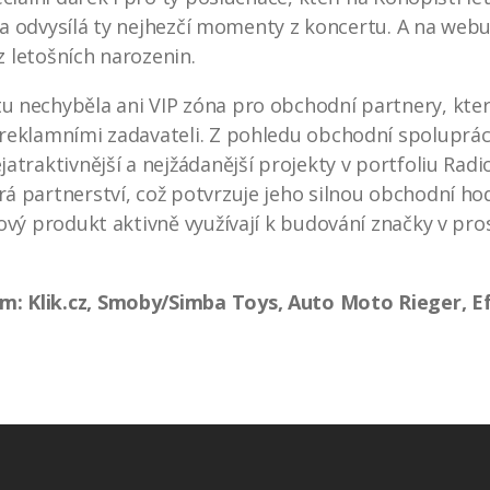
rvna odvysílá ty nejhezčí momenty z koncertu. A na web
 z letošních narozenin.
 nechyběla ani VIP zóna pro obchodní partnery, kter
reklamními zadavateli. Z pohledu obchodní spoluprác
traktivnější a nejžádanější projekty v portfoliu Radio
á partnerství, což potvrzuje jeho silnou obchodní ho
ový produkt aktivně využívají k budování značky v pro
 Klik.cz, Smoby/Simba Toys, Auto Moto Rieger, Efk