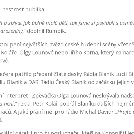
 pestrost publika.
it a zpívat jak úplně malé děti, tak jsme si povídali s usm
narozeniny,
“ doplnil Rumpík.
toupení největších hvězd české hudební scény včetně 
 Koláře, Olgy Lounové nebo Jiřího Korna, který na na
rvé.
čera patřilo předání Zlaté desky Rádia Blaník Lucii Bíl
u Blaník a DAB Rádiu Český Blaník od začátku jejich vy
tní interpreti. Zpěvačka Olga Lounová neskrývala nadše
a není
,“ řekla. Petr Kolář popřál Blaníku dalších nejmén
čů. A jaké přání měl pro rádio Michal David? „
Hrajte 
.
ciální dárek i pro ty posluchače, kteří na Konopišti le