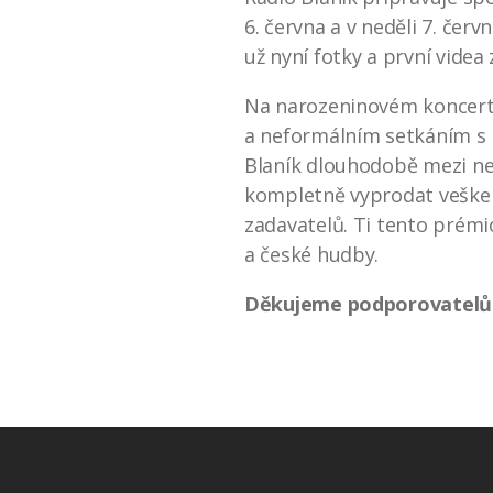
6. června a v neděli 7. če
už nyní fotky a první videa
Na narozeninovém koncertu
a neformálním setkáním s 
Blaník dlouhodobě mezi neja
kompletně vyprodat vešker
zadavatelů. Ti tento prémi
a české hudby.
Děkujeme podporovatelům: