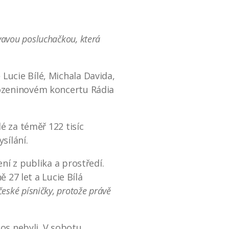
ěvavou posluchačkou, která
Lucie Bílé, Michala Davida,
rozeninovém koncertu Rádia
é za téměř 122 tisíc
sílání.
ní z publika a prostředí.
ě 27 let a Lucie Bílá
české písničky, protože právě
tos nebyli. V sobotu