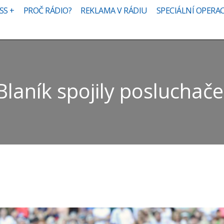
SS +
PROČ RÁDIO?
REKLAMA V RÁDIU
SPECIÁLNÍ OPERA
laník spojily posluchače 