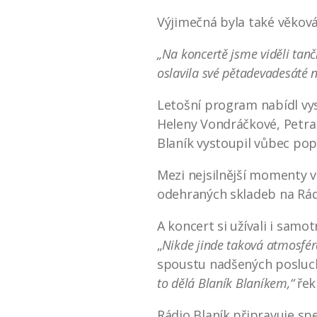
Výjimečná byla také věková
„Na koncertě jsme viděli tanč
oslavila své pětadevadesáté 
Letošní program nabídl vys
Heleny Vondráčkové, Petra
Blaník vystoupil vůbec pop
Mezi nejsilnější momenty ve
odehraných skladeb na Rádi
A koncert si užívali i samo
„
Nikde jinde taková atmosfér
spoustu nadšených poslucha
to dělá Blaník Blaníkem,“
řekl
Rádio Blaník připravuje spe