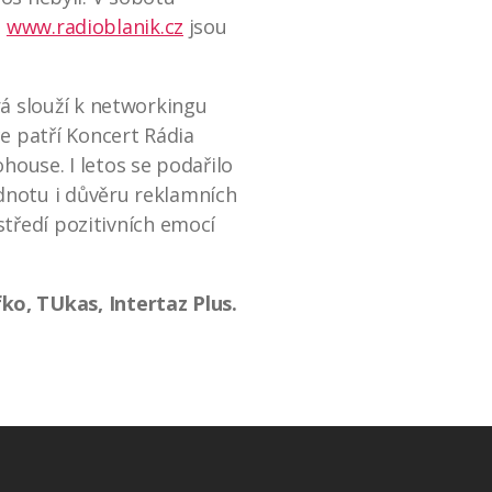
u
www.radioblanik.cz
jsou
á slouží k networkingu
e patří Koncert Rádia
house. I letos se podařilo
dnotu i důvěru reklamních
středí pozitivních emocí
o, TUkas, Intertaz Plus.