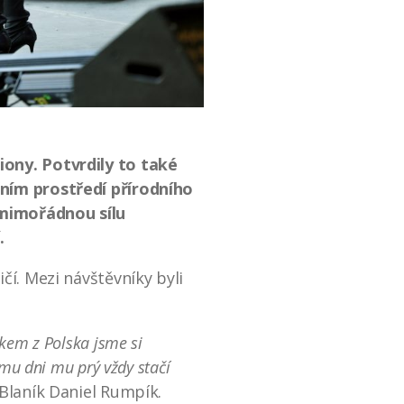
iony. Potvrdily to také
čním prostředí přírodního
 mimořádnou sílu
.
čí. Mezi návštěvníky byli
kem z Polska jsme si
ímu dni mu prý vždy stačí
Blaník Daniel Rumpík.