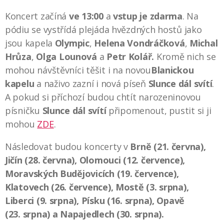
Koncert začíná
ve 13:00
a
vstup je zdarma
. Na
pódiu se vystřídá plejáda hvězdných hostů jako
jsou kapela
Olympic
,
Helena Vondráčková
,
Michal
Hrůza
,
Olga Lounová
a
Petr Kolář.
Kromě nich se
mohou návštěvníci těšit i na novou
Blanickou
kapelu
a naživo zazní i nová píseň
Slunce dál svítí
.
A pokud si příchozí budou chtít narozeninovou
písničku
Slunce dál svítí
připomenout, pustit si ji
mohou
ZDE
.
Následovat budou koncerty v
Brně (21. června),
Jičín (28. června), Olomouci (12. července),
Moravských Budějovicích (19. července),
Klatovech (26. července), Mostě (3. srpna),
Liberci (9. srpna), Písku (16. srpna), Opavě
(23. srpna) a Napajedlech (30. srpna).