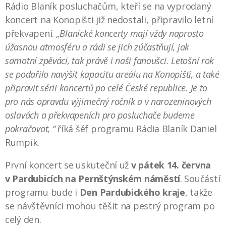
Rádio Blaník posluchačům, kteří se na vyprodaný
koncert na Konopišti již nedostali, připravilo letní
překvapení.
„Blanické koncerty mají vždy naprosto
úžasnou atmosféru a rádi se jich zúčastňují, jak
samotní zpěváci, tak právě i naši fanoušci. Letošní rok
se podařilo navýšit kapacitu areálu na Konopišti, a také
připravit sérii koncertů po celé České republice. Je to
pro nás opravdu výjimečný ročník a v narozeninových
oslavách a překvapeních pro posluchače budeme
pokračovat, “
říká šéf programu Rádia Blaník Daniel
Rumpík.
První koncert se uskuteční už
v pátek 14. června
v Pardubicích na Pernštýnském náměstí
. Součástí
programu bude i
Den Pardubického kraje
, takže
se návštěvníci mohou těšit na pestrý program po
celý den.