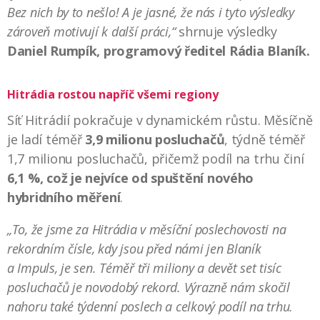
Bez nich by to nešlo! A je jasné, že nás i tyto výsledky
zároveň motivují k další práci,“
shrnuje výsledky
Daniel Rumpík, programový ředitel Rádia Blaník.
Hitrádia rostou napříč všemi regiony
Síť Hitrádií pokračuje v dynamickém růstu. Měsíčně
je ladí téměř
3,9 milionu posluchačů
, týdně téměř
1,7 milionu posluchačů, přičemž podíl na trhu činí
6,1 %, což je nejvíce od spuštění nového
hybridního měření
.
„To, že jsme za Hitrádia v měsíční poslechovosti na
rekordním čísle, kdy jsou před námi jen Blaník
a Impuls, je sen. Téměř tři miliony a devět set tisíc
posluchačů je novodobý rekord. Výrazně nám skočil
nahoru také týdenní poslech a celkový podíl na trhu.