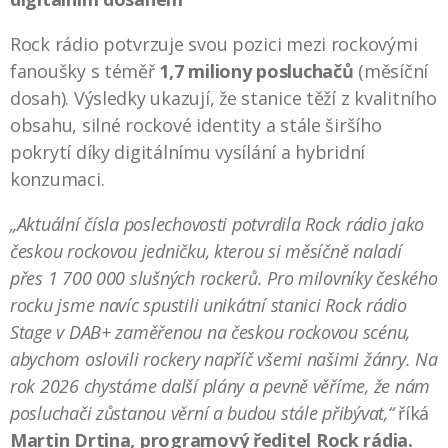
Rock rádio potvrzuje svou pozici mezi rockovými
fanoušky s téměř
1,7 miliony posluchačů
(měsíční
dosah). Výsledky ukazují, že stanice těží z kvalitního
obsahu, silné rockové identity a stále širšího
pokrytí díky digitálnímu vysílání a hybridní
konzumaci.
„Aktuální čísla poslechovosti potvrdila Rock rádio jako
českou rockovou jedničku, kterou si měsíčně naladí
přes 1 700 000 slušných rockerů. Pro milovníky českého
rocku jsme navíc spustili unikátní stanici Rock rádio
Stage v DAB+ zaměřenou na českou rockovou scénu,
abychom oslovili rockery napříč všemi našimi žánry. Na
rok 2026 chystáme další plány a pevně věříme, že nám
posluchači zůstanou věrní a budou stále přibývat,“
říká
Martin Drtina, programový ředitel Rock rádia.