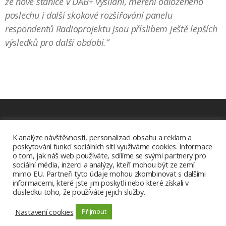
že nové stanice v DAB+ vysílání, měření odloženého
poslechu i další skokové rozšiřování panelu
respondentů Radioprojektu jsou příslibem ještě lepších
výsledků pro další období.“
Ke stažení
K analýze návštěvnosti, personalizaci obsahu a reklam a
poskytování funkcí sociálních sítí využíváme cookies. Informace
Aplikace Radia.cz
o tom, jak náš web používáte, sdílíme se svými partnery pro
sociální média, inzerci a analýzy, kteří mohou být ze zemí
mimo EU. Partneři tyto údaje mohou zkombinovat s dalšími
Copyright © 2026 |
informacemi, které jste jim poskytli nebo které získali v
důsledku toho, že používáte jejich služby.
Radiohouse s.r.o. |
Spravovat cookies
|
Všeobecné obchodní
podmínky
|
GDPR
Nastavení cookies
Přijmout