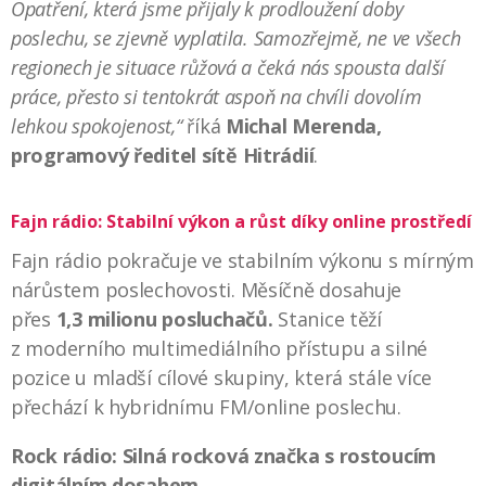
Opatření, která jsme přijaly k prodloužení doby
poslechu, se zjevně vyplatila. Samozřejmě, ne ve všech
regionech je situace růžová a čeká nás spousta další
práce, přesto si tentokrát aspoň na chvíli dovolím
lehkou spokojenost,“
říká
Michal Merenda,
programový ředitel sítě Hitrádií
.
Fajn rádio: Stabilní výkon a růst díky online prostředí
Fajn rádio pokračuje ve stabilním výkonu s mírným
nárůstem poslechovosti. Měsíčně dosahuje
přes
1,3 milionu posluchačů.
Stanice těží
z moderního multimediálního přístupu a silné
pozice u mladší cílové skupiny, která stále více
přechází k hybridnímu FM/online poslechu.
Rock rádio: Silná rocková značka s rostoucím
digitálním dosahem