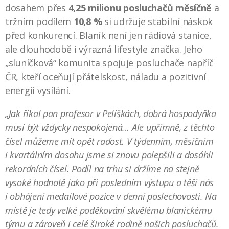
dosahem přes
4,25 milionu posluchačů měsíčně
a
tržním podílem
10,8 %
si udržuje stabilní náskok
před konkurencí. Blaník není jen rádiová stanice,
ale dlouhodobě i výrazná lifestyle značka. Jeho
„sluníčková“ komunita spojuje posluchače napříč
ČR, kteří oceňují přátelskost, náladu a pozitivní
energii vysílání.
„Jak říkal pan profesor v Pelíškách, dobrá hospodyňka
musí být vždycky nespokojená… Ale upřímně, z těchto
čísel můžeme mít opět radost. V týdenním, měsíčním
i kvartálním dosahu jsme si znovu polepšili a dosáhli
rekordních čísel. Podíl na trhu si držíme na stejně
vysoké hodnotě jako při posledním výstupu a těší nás
i obhájení medailové pozice v denní poslechovosti. Na
místě je tedy velké poděkování skvělému blanickému
týmu a zároveň i celé široké rodině našich posluchačů.