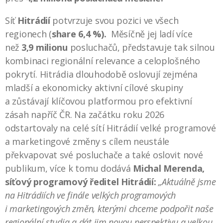
Síť
Hitrádií
potvrzuje svou pozici ve všech
regionech (
share 6,4 %).
Měsíčně jej ladí více
než
3,9 milionu
posluchačů, představuje tak silnou
kombinaci regionální relevance a celoplošného
pokrytí. Hitrádia dlouhodobě oslovují zejména
mladší a ekonomicky aktivní cílové skupiny
a zůstávají klíčovou platformou pro efektivní
zásah napříč ČR. Na začátku roku 2026
odstartovaly na celé sítí Hitrádií velké programové
a marketingové změny s cílem neustále
překvapovat své posluchače a také oslovit nové
publikum, více k tomu dodává
Michal
Merenda,
síťový programový ředitel Hitrádií:
„Aktuálně jsme
na Hitrádiích ve finále velkých programových
i marketingových změn, kterými chceme podpořit naše
regionální studia a dát jim novou perspektivu a velkou