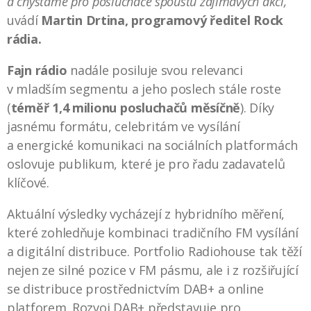
a chystáme pro posluchače spoustu zajímavých akcí,“
uvádí
Martin Drtina, programový ředitel Rock
rádia.
Fajn rádio
nadále posiluje svou relevanci
v mladším segmentu a jeho poslech stále roste
(
téměř 1,4 milionu posluchačů měsíčně
). Díky
jasnému formátu, celebritám ve vysílání
a energické komunikaci na sociálních platformách
oslovuje publikum, které je pro řadu zadavatelů
klíčové.
Aktuální výsledky vycházejí z hybridního měření,
které zohledňuje kombinaci tradičního FM vysílání
a digitální distribuce. Portfolio Radiohouse tak těží
nejen ze silné pozice v FM pásmu, ale i z rozšiřující
se distribuce prostřednictvím DAB+ a online
platforem. Rozvoj DAB+ představuje pro