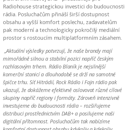
Radiohouse strategickou investici do budoucnosti
rádia. Posluchačům přináší širší dostupnost
obsahu a vyšší komfort poslechu, zadavatelům
pak moderní a technologicky pokročilý mediální
prostor s rostoucím multiplatformním zásahem.
„Aktuální výsledky potvrzují, že naše brandy mají
mimořádně silnou a stabilní pozici napříč českým
rozhlasovým trhem. Rádio Blaník je nejsilnější
komerční stanicí a dlouhodobě se drží na samotné
špičce trhu. Síť Hitrádií, Rock Rádio i Fajn rádio pak
ukazují, že dokážeme efektivně oslovovat různé cílové
skupiny napříč regiony i formáty. Zároveň intenzivně
investujeme do budoucnosti rádia – rozšiřujeme
distribuci prostřednictvím DAB+ a posilujeme naši
digitální přítomnost. Posluchačům tak nabízíme
komfortní dostupnost obsahu kdykoliv a kdekoliv