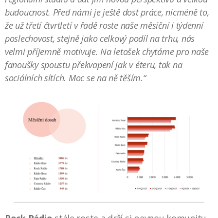
budoucnost. Před námi je ještě dost práce, nicméně to,
že už třetí čtvrtletí v řadě roste naše měsíční i týdenní
poslechovost, stejně jako celkový podíl na trhu, nás
velmi příjemně motivuje. Na letošek chytáme pro naše
fanoušky spoustu překvapení jak v éteru, tak na
sociálních sítích. Moc se na ně těším.“
Rock Rádio
stále roste a drží si pevnou komunitu