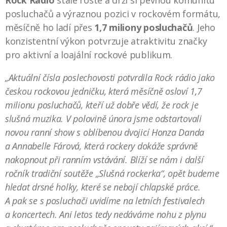
posluchačů a výraznou pozici v rockovém formátu,
měsíčně ho ladí přes
1,7 miliony posluchačů
. Jeho
konzistentní výkon potvrzuje atraktivitu značky
pro aktivní a loajální rockové publikum.
„Aktuální čísla poslechovosti potvrdila Rock rádio jako
českou rockovou jedničku, která měsíčně osloví 1,7
milionu posluchačů, kteří už dobře vědí, že rock je
slušná muzika. V polovině února jsme odstartovali
novou ranní show s oblíbenou dvojicí Honza Danda
a Annabelle Fárová, která rockery dokáže správně
nakopnout při ranním vstávání. Blíží se nám i další
ročník tradiční soutěže „Slušná rockerka“, opět budeme
hledat drsné holky, které se nebojí chlapské práce.
A pak se s posluchači uvidíme na letních festivalech
a koncertech. Ani letos tedy nedáváme nohu z plynu