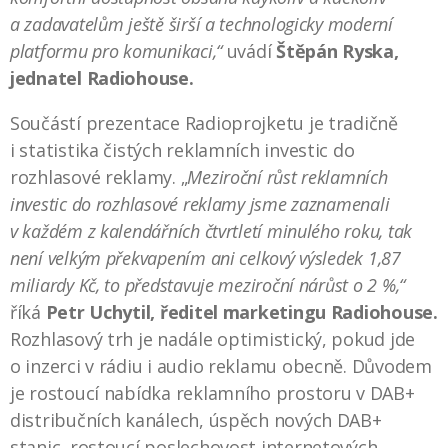
a zadavatelům ještě širší a technologicky moderní
platformu pro komunikaci,“
uvádí
Štěpán Ryska
,
jednatel Radiohouse.
Součástí prezentace Radioprojketu je tradičně
i statistika čistých reklamních investic do
rozhlasové reklamy. „
Meziroční růst reklamních
investic do rozhlasové reklamy jsme zaznamenali
v každém z kalendářních čtvrtletí minulého roku, tak
není velkým překvapením ani celkový výsledek 1,87
miliardy Kč, to představuje meziroční nárůst o 2 %,“
říká
Petr Uchytil, ředitel marketingu Radiohouse.
Rozhlasový trh je nadále optimistický, pokud jde
o inzerci v rádiu i audio reklamu obecně. Důvodem
je rostoucí nabídka reklamního prostoru v DAB+
distribučních kanálech, úspěch nových DAB+
stanic, rostoucí poslechovost internetových