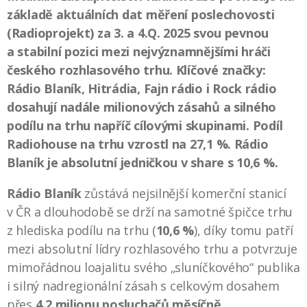
základě aktuálních dat měření poslechovosti
(Radioprojekt) za 3. a 4.Q. 2025 svou pevnou
a stabilní pozici mezi nejvýznamnějšími hráči
českého rozhlasového trhu. Klíčové značky:
Rádio Blaník, Hitrádia, Fajn rádio i Rock rádio
dosahují nadále milionových zásahů a silného
podílu na trhu napříč cílovými skupinami. Podíl
Radiohouse na trhu vzrostl na 27,1 %. Rádio
Blaník je absolutní jedničkou v share s 10,6 %.
Rádio Blaník
zůstává nejsilnější komerční stanicí
v ČR a dlouhodobě se drží na samotné špičce trhu
z hlediska podílu na trhu (
10,6 %
), díky tomu patří
mezi absolutní lídry rozhlasového trhu a potvrzuje
mimořádnou loajalitu svého „sluníčkového“ publika
i silný nadregionální zásah s celkovým dosahem
přes
4,2 milionu posluchačů měsíčně.