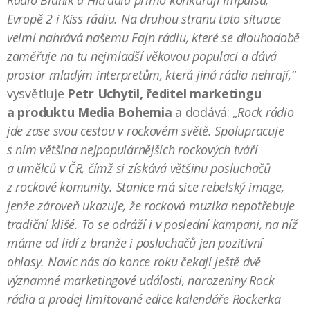
Rádio Blaník a Hitrádia přímo konkurují Impulsu,
Evropě 2 i Kiss rádiu. Na druhou stranu tato situace
velmi nahrává našemu Fajn rádiu, které se dlouhodobě
zaměřuje na tu nejmladší věkovou populaci a dává
prostor mladým interpretům, která jiná rádia nehrají,“
vysvětluje
Petr Uchytil, ředitel marketingu
a produktu Media Bohemia
a dodává:
„Rock rádio
jde zase svou cestou v rockovém světě. Spolupracuje
s ním většina nejpopulárnějších rockových tváří
a umělců v ČR, čímž si získává většinu posluchačů
z rockové komunity. Stanice má sice rebelský image,
jenže zároveň ukazuje, že rocková muzika nepotřebuje
tradiční klišé. To se odráží i v poslední kampani, na níž
máme od lidí z branže i posluchačů jen pozitivní
ohlasy. Navíc nás do konce roku čekají ještě dvě
významné marketingové události, narozeniny Rock
rádia a prodej limitované edice kalendáře Rockerka