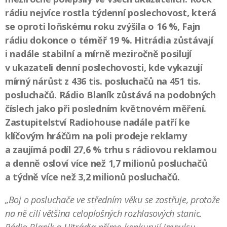
rádiu nejvíce rostla týdenní poslechovost, která
se oproti loňskému roku zvýšila o 16 %, Fajn
rádiu dokonce o téměř 19 %. Hitrádia zůstávají
i nadále stabilní a mírně meziročně posilují
v ukazateli denní poslechovosti, kde vykazují
mírný nárůst z 436 tis. posluchačů na 451 tis.
posluchačů. Rádio Blaník zůstává na podobných
číslech jako při posledním květnovém měření.
Zastupitelství Radiohouse nadále patří ke
klíčovým hráčům na poli prodeje reklamy
a zaujímá podíl 27,6 % trhu s rádiovou reklamou
a denně osloví více než 1,7 milionů posluchačů
a týdně více než 3,2 milionů posluchačů.
„Boj o posluchače ve středním věku se zostřuje, protože
na ně cílí většina celoplošných rozhlasových stanic.