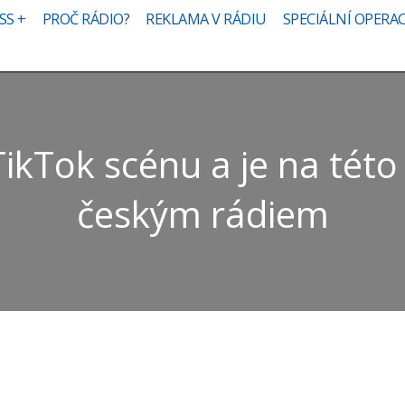
SS +
PROČ RÁDIO?
REKLAMA V RÁDIU
SPECIÁLNÍ OPERA
TikTok scénu a je na této 
českým rádiem