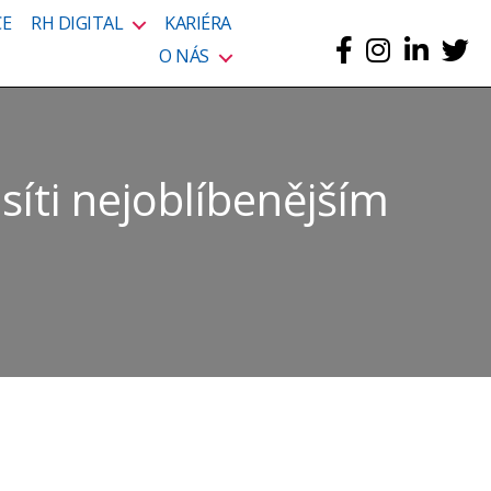
CE
RH DIGITAL
KARIÉRA
O NÁS
síti nejoblíbenějším