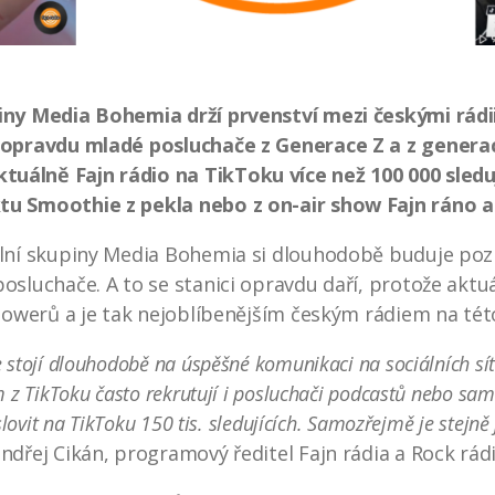
iny Media Bohemia drží prvenství mezi českými rádii
k opravdu mladé posluchače z Generace Z a z generac
uálně Fajn rádio na TikToku více než 100 000 sleduj
tu Smoothie z pekla nebo z on-air show Fajn ráno a
ální skupiny Media Bohemia si dlouhodobě buduje pozi
osluchače. A to se stanici opravdu daří, protože aktuá
llowerů a je tak nejoblíbenějším českým rádiem na této 
 stojí dlouhodobě na úspěšné komunikaci na sociálních sítí
 z TikToku často rekrutují i posluchači podcastů nebo sam
oslovit na TikToku 150 tis. sledujících. Samozřejmě je stej
ndřej Cikán, programový ředitel Fajn rádia a Rock rádi