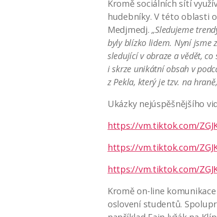
Kromě sociálních sítí využí
hudebníky. V této oblasti o
Medjmedj.
„Sledujeme trendy
byly blízko lidem. Nyní jsme 
sledující v obraze a vědět, c
i skrze unikátní obsah v pod
z Pekla, který je tzv. na hraně
Ukázky nejúspěšnějšího vi
https://vm.tiktok.com/ZG
https://vm.tiktok.com/ZGJ
https://vm.tiktok.com/Z
Kromě on-line komunikace n
oslovení studentů. Spolupra