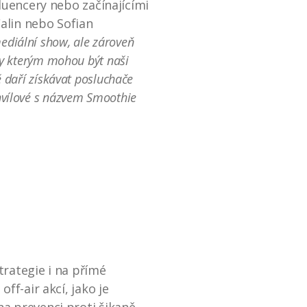
fluencery nebo začínajícími
Calin nebo Sofian
mediální show, ale zároveň
íky kterým mohou být naši
ě daří získávat posluchače
chvílové s názvem Smoothie
trategie i na přímé
ff-air akcí, jako je