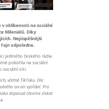
 v oblíbenosti na sociální
e Mileniálů. Díky
ících. Nejúspěšnější
 Fajn odpoledne.
ci jediného českého rádia
lně pokořila na sociální
sociální síti.
ch, včetně TikToku. Dle
otného on-air vysílání. Pro
ně jako doposud chceme získat
a.