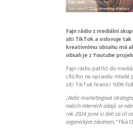
Fajn rádio z mediální skup
síti TikTok a oslovuje ta
kreativnímu obsahu má akt
obsah je z Youtube projek
Fajn rádio patřící do medi
cílícího na opravdu mladé p
síti TikTok hranici 100K fo
„Naše marketingová strategie
našich interních údajů se nám
rok 2024 jsme si dali za cíl 
organickým zásahem,“
říká O