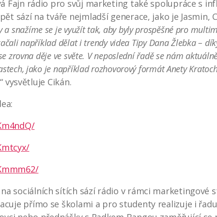
vá Fajn rádio pro svůj marketing také spolupráce s in
pět sází na tváře nejmladší generace, jako je Jasmin, 
 a snažíme se je využít tak, aby byly prospěšné pro multi
začali například dělat i trendy videa Tipy Dana Žlebka – d
o se zrovna děje ve světe. V neposlední řadě se nám aktuáln
castech, jako je například rozhovorový formát Anety Krato
,
“ vysvětluje Cikán.
dea:
JKm4ndQ/
Kmtcyx/
GJKmmm62/
a sociálních sítích sází rádio v rámci marketingové s
cuje přímo se školami a pro studenty realizuje i řadu o