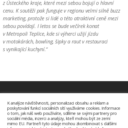
z Ústeckého kraje, které mezi sebou bojují o hlavní
cenu. K soutěži pak funguje v regionu velmi silně buzz
marketing, protože si lidé o této atraktivní ceně mezi
sebou povídají. I letos se bude večírek konat
v Metropoli Teplice, kde si výherci užijí jízdu
v motokárách, bowling, šipky a raut v restauraci
s vynikající kuchyní.“
Ke stažení
K analýze návštěvnosti, personalizaci obsahu a reklam a
poskytování funkcí sociálních sítí využíváme cookies. Informace
Aplikace Radia.cz
o tom, jak náš web používáte, sdílíme se svými partnery pro
sociální média, inzerci a analýzy, kteří mohou být ze zemí
mimo EU. Partneři tyto údaje mohou zkombinovat s dalšími
Copyright © 2026 |