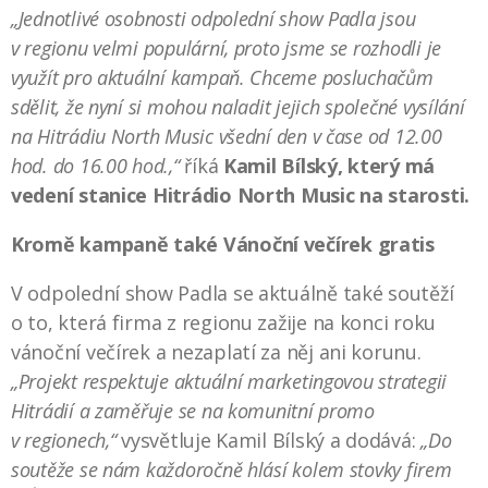
„Jednotlivé osobnosti odpolední show Padla jsou
v regionu velmi populární, proto jsme se rozhodli je
využít pro aktuální kampaň. Chceme posluchačům
sdělit, že nyní si mohou naladit jejich společné vysílání
na Hitrádiu North Music všední den v čase od 12.00
hod. do 16.00 hod.,“
říká
Kamil Bílský, který má
vedení stanice Hitrádio North Music na starosti.
Kromě kampaně také Vánoční večírek gratis
V odpolední show Padla se aktuálně také soutěží
o to, která firma z regionu zažije na konci roku
vánoční večírek a nezaplatí za něj ani korunu.
„Projekt respektuje aktuální marketingovou strategii
Hitrádií a zaměřuje se na komunitní promo
v regionech,“
vysvětluje Kamil Bílský a dodává:
„Do
soutěže se nám každoročně hlásí kolem stovky firem