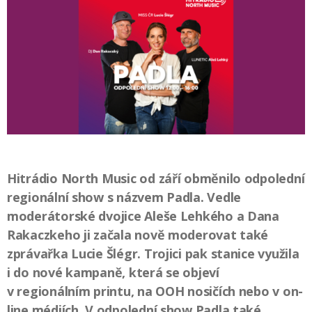
Hitrádio North Music od září obměnilo odpolední
regionální show s názvem Padla. Vedle
moderátorské dvojice Aleše Lehkého a Dana
Rakaczkeho ji začala nově moderovat také
zprávařka Lucie Šlégr. Trojici pak stanice využila
i do nové kampaně, která se objeví
v regionálním printu, na OOH nosičích nebo v on-
line médiích. V odpolední show Padla také