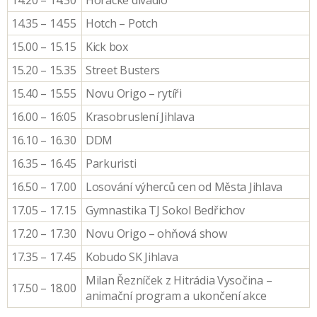
14.20 – 14.30
Horácké divadlo
14.35 – 14.55
Hotch – Potch
15.00 – 15.15
Kick box
15.20 – 15.35
Street Busters
15.40 – 15.55
Novu Origo – rytíři
16.00 – 16:05
Krasobruslení Jihlava
16.10 – 16.30
DDM
16.35 – 16.45
Parkuristi
16.50 – 17.00
Losování výherců cen od Města Jihlava
17.05 – 17.15
Gymnastika TJ Sokol Bedřichov
17.20 – 17.30
Novu Origo – ohňová show
17.35 – 17.45
Kobudo SK Jihlava
Milan Řezníček z Hitrádia Vysočina –
17.50 – 18.00
animační program a ukončení akce