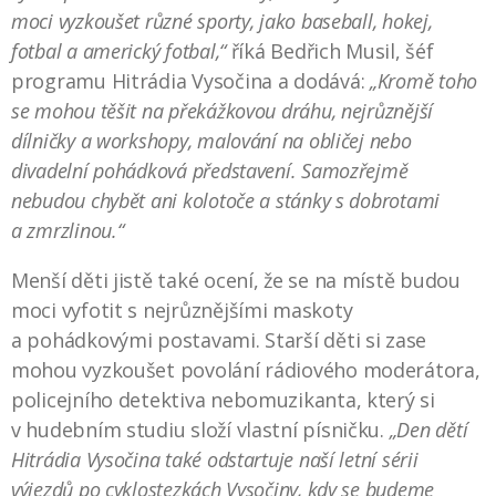
moci vyzkoušet různé sporty, jako baseball, hokej,
fotbal a americký fotbal,“
říká Bedřich Musil, šéf
programu Hitrádia Vysočina a dodává:
„Kromě toho
se mohou těšit na překážkovou dráhu, nejrůznější
dílničky a workshopy, malování na obličej nebo
divadelní pohádková představení. Samozřejmě
nebudou chybět ani kolotoče a stánky s dobrotami
a zmrzlinou.“
Menší děti jistě také ocení, že se na místě budou
moci vyfotit s nejrůznějšími maskoty
a pohádkovými postavami. Starší děti si zase
mohou vyzkoušet povolání rádiového moderátora,
policejního detektiva nebomuzikanta, který si
v hudebním studiu složí vlastní písničku.
„Den dětí
Hitrádia Vysočina také odstartuje naší letní sérii
výjezdů po cyklostezkách Vysočiny, kdy se budeme