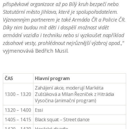
příspěvkové organizace až po Bílý kruh bezpečí nebo
Statutární město Jihlava, které je spolupořadatelem.
Významným partnerem je také Armáda ČR a Policie ČR.
Díky nim budou mít děti i dospělí možnost vidět
armádní vozidla i techniku nebo si vyzkoušet například
zásahové vesty, prohlédnout nejrůznější výzbroj apod.,“
vyjmenovává Bedřich Musil.
ČAS
Hlavní program
Zahájení akce, moderují Markéta
13.00 – 13.20
Zušťáková a Milan Řezníček z Hitrádia
Vysočina (animační program)
13.20 – 14.00
Essi
14.05 – 14.15
Black squat – Street dance