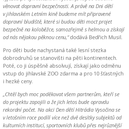
věnovat dopravní bezpečnosti. A právě na Dni dětí
v jihlavském Letním kině budeme mít připravené
dopravní bludiště, které si budou děti moct projet
bezpečně na koloběžce, samozřejmě s helmou a získají
od nás nějakou pěknou cenu,“
dodává Bedřich Musil.
Pro děti bude nachystaná také lesní stezka
dobrodruhů se stanovišti na pěti kontinentech.
Poté, co ji úspěšně absolvují, získají jako odměnu
vstup do jihlavské ZOO zdarma a pro 10 šťastných
i hezké ceny.
„Chtěl bych moc poděkovat všem partnerům, kteří se
do projektu zapojili a že jich letos bude opravdu
rekordní počet. Na akci Den dětí Hitrádia Vysočina se
v letošním roce podílí více než dvě desítky subjektů od
kulturních institucí, sportovních klubů přes nejrůznější