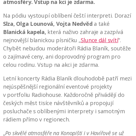
atmosféry. Vstup na kci je zdarma.
Na pódiu vystoupí oblíbení čeští interpreti. Dorazí
Slza, Olga Lounová, Vojta Nedvěd
a také
Blanická kapela,
která naživo zahraje a zazpívá
nejnovější blanickou písničku „
Slunce dál svítí
“.
Chybět nebudou moderátoři Rádia Blaník, soutěže
o zajímavé ceny, ani doprovodný program pro
celou rodinu. Vstup na akci je zdarma.
Letní koncerty Rádia Blaník dlouhodobě patří mezi
nejúspěšnější regionální eventové projekty
v portfoliu Radiohouse. Každoročně přivádějí do
českých měst tisíce návštěvníků a propojují
posluchače s oblíbenými interprety i samotným
rádiem přímo v regionech.
„
Po skvělé atmosféře na Konopišti i v Havířově se už