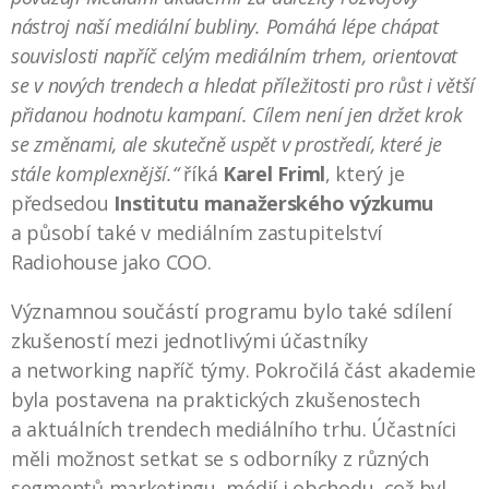
nástroj naší mediální bubliny. Pomáhá lépe chápat
souvislosti napříč celým mediálním trhem, orientovat
se v nových trendech a hledat příležitosti pro růst i větší
přidanou hodnotu kampaní. Cílem není jen držet krok
se změnami, ale skutečně uspět v prostředí, které je
stále komplexnější.“
říká
Karel Friml
, který je
předsedou
Institutu manažerského výzkumu
a působí také v mediálním zastupitelství
Radiohouse jako COO.
Významnou součástí programu bylo také sdílení
zkušeností mezi jednotlivými účastníky
a networking napříč týmy. Pokročilá část akademie
byla postavena na praktických zkušenostech
a aktuálních trendech mediálního trhu. Účastníci
měli možnost setkat se s odborníky z různých
segmentů marketingu, médií i obchodu, což byl