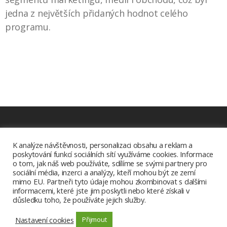
jedna z největších přidaných hodnot celého
programu.
Ke stažení
K analýze návštěvnosti, personalizaci obsahu a reklam a
poskytování funkcí sociálních sítí využíváme cookies. Informace
Aplikace Radia.cz
o tom, jak náš web používáte, sdílíme se svými partnery pro
sociální média, inzerci a analýzy, kteří mohou být ze zemí
mimo EU. Partneři tyto údaje mohou zkombinovat s dalšími
Copyright © 2026 |
informacemi, které jste jim poskytli nebo které získali v
důsledku toho, že používáte jejich služby.
Radiohouse s.r.o. |
Spravovat cookies
|
Všeobecné obchodní
podmínky
|
GDPR
Nastavení cookies
Přijmout