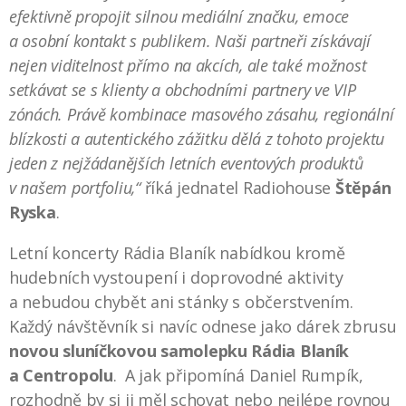
efektivně propojit silnou mediální značku, emoce
a osobní kontakt s publikem. Naši partneři získávají
nejen viditelnost přímo na akcích, ale také možnost
setkávat se s klienty a obchodními partnery ve VIP
zónách. Právě kombinace masového zásahu, regionální
blízkosti a autentického zážitku dělá z tohoto projektu
jeden z nejžádanějších letních eventových produktů
v našem portfoliu,“
říká jednatel Radiohouse
Štěpán
Ryska
.
Letní koncerty Rádia Blaník nabídkou kromě
hudebních vystoupení i doprovodné aktivity
a nebudou chybět ani stánky s občerstvením.
Každý návštěvník si navíc odnese jako dárek zbrusu
novou sluníčkovou samolepku Rádia Blaník
a Centropolu
. A jak připomíná Daniel Rumpík,
rozhodně by si ji měl schovat nebo nejlépe rovnou