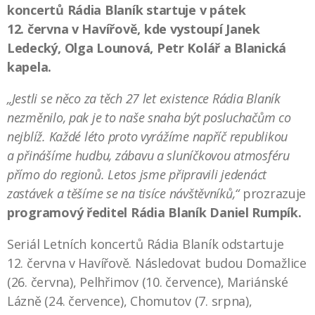
koncertů Rádia Blaník startuje v pátek
12. června v Havířově, kde vystoupí Janek
Ledecký, Olga Lounová, Petr Kolář a Blanická
kapela.
„Jestli se něco za těch 27 let existence Rádia Blaník
nezměnilo, pak je to naše snaha být posluchačům co
nejblíž. Každé léto proto vyrážíme napříč republikou
a přinášíme hudbu, zábavu a sluníčkovou atmosféru
přímo do regionů. Letos jsme připravili jedenáct
zastávek a těšíme se na tisíce návštěvníků,“
prozrazuje
programový ředitel Rádia Blaník Daniel Rumpík.
Seriál Letních koncertů Rádia Blaník odstartuje
12. června v Havířově. Následovat budou Domažlice
(26. června), Pelhřimov (10. července), Mariánské
Lázně (24. července), Chomutov (7. srpna),